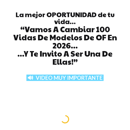
Skip to main content
Skip to navigation
La mejor OPORTUNIDAD de tu
vida...
“Vamos A Cambiar 100
Vidas De Modelos De OF En
202
6
...
...Y Te Invito A Ser Una De
Ellas!”
🔊 VIDEO MUY IMPORTANTE